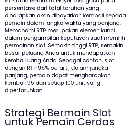
RTP atau Return to Player mengacu pada
persentase dari total taruhan yang
diharapkan akan dibayarkan kembali kepada
pemain dalam jangka waktu yang panjang.
Memahami RTP merupakan elemen kunci
dalam pengambilan keputusan saat memilih
permainan slot. Semakin tinggi RTP, semakin
besar peluang Anda untuk mendapatkan
kembali uang Anda. Sebagai contoh, slot
dengan RTP 95% berarti, dalam jangka
panjang, pemain dapat mengharapkan
kembali 95 dari setiap 100 unit yang
dipertaruhkan.
Strategi Bermain Slot
untuk Pemain Cerdas