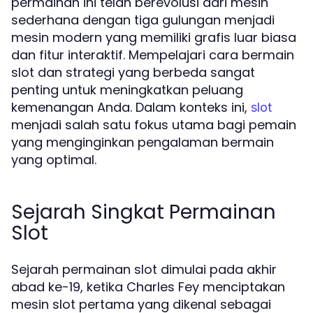
permainan ini telah berevolusi dari mesin
sederhana dengan tiga gulungan menjadi
mesin modern yang memiliki grafis luar biasa
dan fitur interaktif. Mempelajari cara bermain
slot dan strategi yang berbeda sangat
penting untuk meningkatkan peluang
kemenangan Anda. Dalam konteks ini,
slot
menjadi salah satu fokus utama bagi pemain
yang menginginkan pengalaman bermain
yang optimal.
Sejarah Singkat Permainan
Slot
Sejarah permainan slot dimulai pada akhir
abad ke-19, ketika Charles Fey menciptakan
mesin slot pertama yang dikenal sebagai