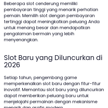
Beberapa slot cenderung memiliki
pembayaran tinggi yang menarik perhatian
pemain. Memilih slot dengan pembayaran
tertinggi dapat meningkatkan peluang Anda
untuk menang besar dan mendapatkan
pengalaman bermain yang lebih
menyenangkan.
Slot Baru yang Diluncurkan di
2026
Setiap tahun, pengembang game
memperkenalkan slot baru dengan fitur-fitur
inovatif. Memantau slot baru yang diluncurkan
dapat memberikan peluang baru untuk
menjelajahi permainan dengan mekanisme
menarik dan grafis modern.