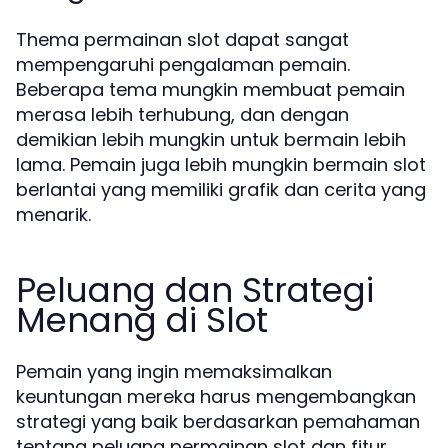
Thema permainan slot dapat sangat
mempengaruhi pengalaman pemain.
Beberapa tema mungkin membuat pemain
merasa lebih terhubung, dan dengan
demikian lebih mungkin untuk bermain lebih
lama. Pemain juga lebih mungkin bermain slot
berlantai yang memiliki grafik dan cerita yang
menarik.
Peluang dan Strategi
Menang di Slot
Pemain yang ingin memaksimalkan
keuntungan mereka harus mengembangkan
strategi yang baik berdasarkan pemahaman
tentang peluang permainan slot dan fitur