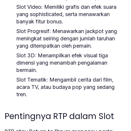
Slot Video:
Memiliki grafis dan efek suara
yang sophisticated, serta menawarkan
banyak fitur bonus.
Slot Progresif:
Menawarkan jackpot yang
meningkat seiring dengan jumlah taruhan
yang ditempatkan oleh pemain.
Slot 3D:
Menampilkan efek visual tiga
dimensi yang menambah pengalaman
bermain.
Slot Tematik:
Mengambil cerita dari film,
acara TV, atau budaya pop yang sedang
tren.
Pentingnya RTP dalam Slot