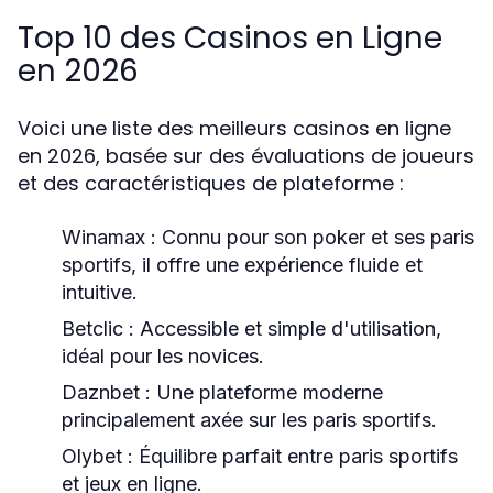
Top 10 des Casinos en Ligne
en 2026
Voici une liste des meilleurs casinos en ligne
en 2026, basée sur des évaluations de joueurs
et des caractéristiques de plateforme :
Winamax :
Connu pour son poker et ses paris
sportifs, il offre une expérience fluide et
intuitive.
Betclic :
Accessible et simple d'utilisation,
idéal pour les novices.
Daznbet :
Une plateforme moderne
principalement axée sur les paris sportifs.
Olybet :
Équilibre parfait entre paris sportifs
et jeux en ligne.