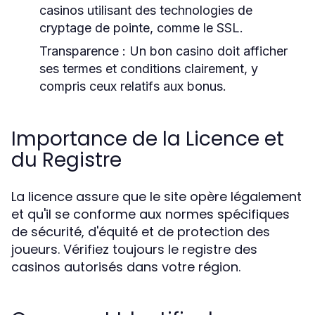
casinos utilisant des technologies de
cryptage de pointe, comme le SSL.
Transparence :
Un bon casino doit afficher
ses termes et conditions clairement, y
compris ceux relatifs aux bonus.
Importance de la Licence et
du Registre
La licence assure que le site opère légalement
et qu'il se conforme aux normes spécifiques
de sécurité, d'équité et de protection des
joueurs. Vérifiez toujours le registre des
casinos autorisés dans votre région.