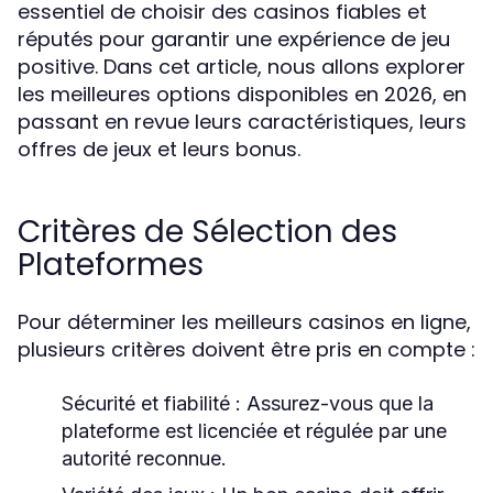
essentiel de choisir des casinos fiables et
réputés pour garantir une expérience de jeu
positive. Dans cet article, nous allons explorer
les meilleures options disponibles en 2026, en
passant en revue leurs caractéristiques, leurs
offres de jeux et leurs bonus.
Critères de Sélection des
Plateformes
Pour déterminer les meilleurs casinos en ligne,
plusieurs critères doivent être pris en compte :
Sécurité et fiabilité :
Assurez-vous que la
plateforme est licenciée et régulée par une
autorité reconnue.