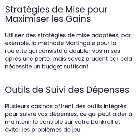
Stratégies de Mise pour
Maximiser les Gains
Utilisez des stratégies de mise adaptées, par
exemple, la méthode Martingale pour la
roulette qui consiste à doubler vos mises
après une perte, mais soyez prudent car cela
nécessite un budget suffisant.
Outils de Suivi des Dépenses
Plusieurs casinos offrent des outils intégrés
pour suivre vos dépenses, ce qui peut aider à
maintenir le contrôle sur votre bankroll et
éviter les problèmes de jeu.